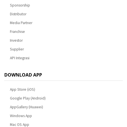
Sponsorship
Distributor
Media Partner
Franchise
Investor
Supplier
API Integrasi
DOWNLOAD APP
App Store (iOS)
Google Play (Android)
AppGallery (Huawei)
Windows App
Mac OS App