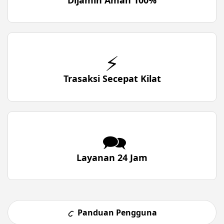
⚡
Trasaksi Secepat Kilat
🗪
Layanan 24 Jam
Panduan Pengguna