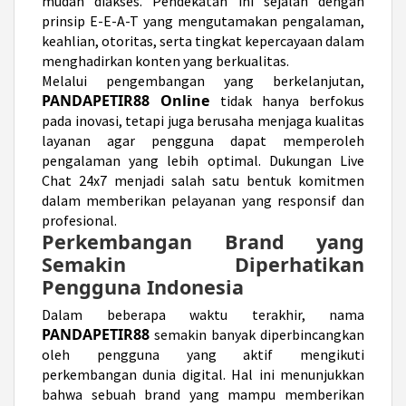
mudah diakses. Pendekatan ini sejalan dengan
prinsip E-E-A-T yang mengutamakan pengalaman,
keahlian, otoritas, serta tingkat kepercayaan dalam
menghadirkan konten yang berkualitas.
Melalui pengembangan yang berkelanjutan,
PANDAPETIR88 Online
tidak hanya berfokus
pada inovasi, tetapi juga berusaha menjaga kualitas
layanan agar pengguna dapat memperoleh
pengalaman yang lebih optimal. Dukungan Live
Chat 24x7 menjadi salah satu bentuk komitmen
dalam memberikan pelayanan yang responsif dan
profesional.
Perkembangan Brand yang
Semakin Diperhatikan
Pengguna Indonesia
Dalam beberapa waktu terakhir, nama
PANDAPETIR88
semakin banyak diperbincangkan
oleh pengguna yang aktif mengikuti
perkembangan dunia digital. Hal ini menunjukkan
bahwa sebuah brand yang mampu memberikan