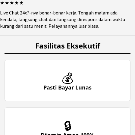
★★★★★
Live Chat 24x7-nya benar-benar kerja. Tengah malam ada
kendala, langsung chat dan langsung direspons dalam waktu
kurang dari satu menit. Pelayanannya luar biasa.
Fasilitas Eksekutif
💰
Pasti Bayar Lunas
🔒
Dijamin Aman 100%